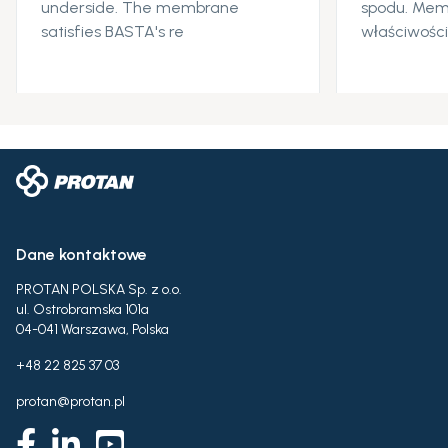
underside. The membrane
spodu. Mem
satisfies BASTA's re
właściwośc
Dane kontaktowe
PROTAN POLSKA Sp. z o.o.
ul. Ostrobramska 101a
04-041 Warszawa, Polska
+48 22 825 37 03
protan@protan.pl