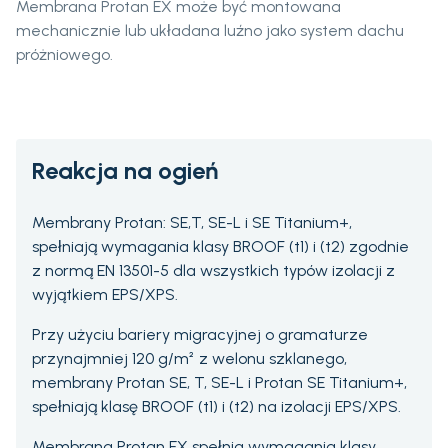
Membrana Protan EX może być montowana
mechanicznie lub układana luźno jako system dachu
próżniowego.
Reakcja na ogień
Membrany Protan: SE,T, SE-L i SE Titanium+,
spełniają wymagania klasy BROOF (t1) i (t2) zgodnie
z normą EN 13501-5 dla wszystkich typów izolacji z
wyjątkiem EPS/XPS.
Przy użyciu bariery migracyjnej o gramaturze
przynajmniej 120 g/m² z welonu szklanego,
membrany Protan SE, T, SE-L i Protan SE Titanium+,
spełniają klasę BROOF (t1) i (t2) na izolacji EPS/XPS.
Membrana Protan EX spełnia wymagania klasy