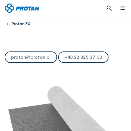
search
search
Protan EX
protan@protan.pl
+48 22 825 37 03