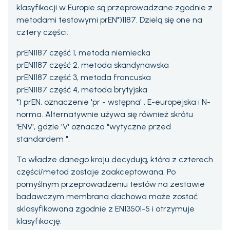
klasyfikacji w Europie są przeprowadzane zgodnie z
metodami testowymi prEN*)1187. Dzielą się one na
cztery części:
prEN1187 część 1, metoda niemiecka
prEN1187 część 2, metoda skandynawska
prEN1187 część 3, metoda francuska
prEN1187 część 4, metoda brytyjska
*) prEN, oznaczenie 'pr - wstępna' , E-europejska i N-
norma. Alternatywnie używa się również skrótu
'ENV', gdzie 'V' oznacza "wytyczne przed
standardem ".
To władze danego kraju decydują, która z czterech
części/metod zostaje zaakceptowana. Po
pomyślnym przeprowadzeniu testów na zestawie
badawczym membrana dachowa może zostać
sklasyfikowana zgodnie z EN13501-5 i otrzymuje
klasyfikację: