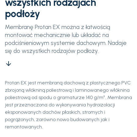
wszystkich rodzajach
podłoży
Membranę Protan EX można z łatwością
montować mechanicznie lub układać na
podciśnieniowym systemie dachowym. Nadaje
się do wszystkich rodzajów podłoży.
arrow_downward
Protan EX jest membraną dachową z plastycznego PVC
zbrojoną włókniną poliestrową i laminowanego włóknina
poliestrową od spodu o gramaturze 140 g/m². Membrana
jest przeznaczona do wykonywania hydroizolacji
eksponowanych dachów płaskich, stromych i
pogrążonych, zarówno nowo budowanych jak i
remontowanych.