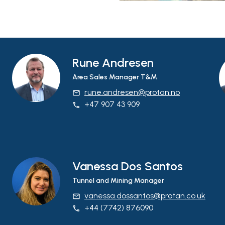
Rune Andresen
Area Sales Manager T&M
rune.andresen@protan.no
email
+47 907 43 909
phone
Vanessa Dos Santos
Tunnel and Mining Manager
vanessa.dossantos@protan.co.uk
email
+44 (7742) 876090
phone