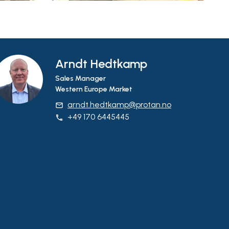
Arndt Hedtkamp
Sales Manager
Western Europe Market
arndt.hedtkamp@protan.no
email
+49 170 6445445
phone