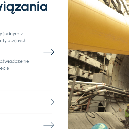
wiązania
my jednym z
ntylacyjnych
 doświadczenie
iecie