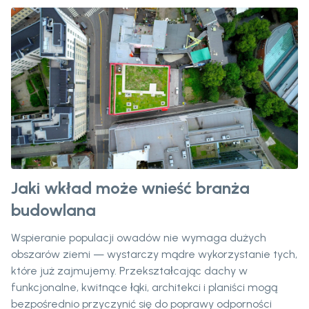
Jaki wkład może wnieść branża
budowlana
Wspieranie populacji owadów nie wymaga dużych
obszarów ziemi — wystarczy mądre wykorzystanie tych,
które już zajmujemy. Przekształcając dachy w
funkcjonalne, kwitnące łąki, architekci i planiści mogą
bezpośrednio przyczynić się do poprawy odporności