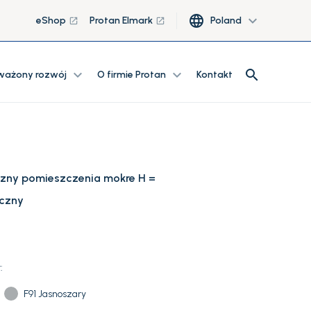
language
expand_more
eShop
Protan Elmark
Poland
launch
launch
search
expand_more
expand_more
search
ażony rozwój
O firmie Protan
Kontakt
rzny pomieszczenia mokre H =
czny
:
F91 Jasnoszary