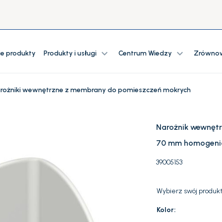
expand_more
expand_more
ie produkty
Produkty i usługi
Centrum Wiedzy
Zrównow
rożniki wewnętrzne z membrany do pomieszczeń mokrych
Narożnik wewnęt
70 mm homogeni
39005153
Wybierz swój produkt
Kolor: