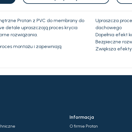
ętrzne Protan z PVC do membrany do
Upraszcza proces
 detale upraszczają proces krycia
dachowego
rne rozwiązania.
Dopełnia efekt 
Bezpieczne rozw
roces montażu i zapewniają
Zwiększa efekt
Informacja
chniczne
O firmie Protan