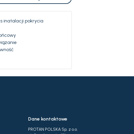
 inatalacji pokrycia
końcowy
iązanie
ywność
Dane kontaktowe
PROTAN POLSKA Sp. z o.o.