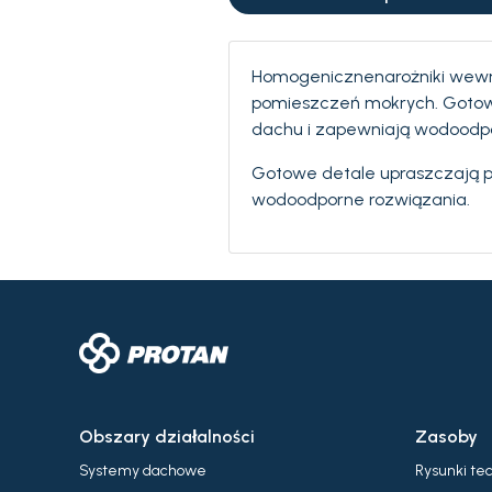
Homogenicznenarożniki wewn
pomieszczeń mokrych. Gotowe
dachu i zapewniają wodoodpo
Gotowe detale upraszczają p
wodoodporne rozwiązania.
Obszary działalności
Zasoby
Systemy dachowe
Rysunki te