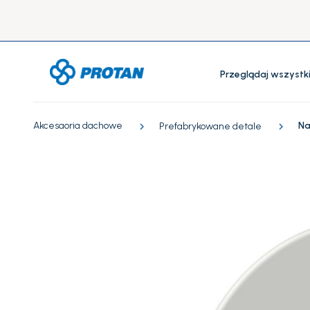
Przeglądaj wszystk
Akcesaoria dachowe
Na
Prefabrykowane detale