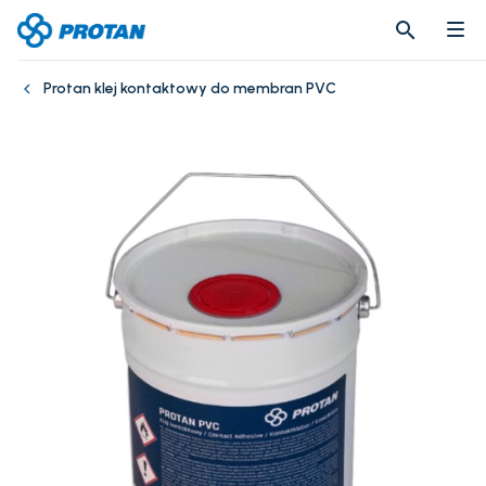
search
search
Protan klej kontaktowy do membran PVC