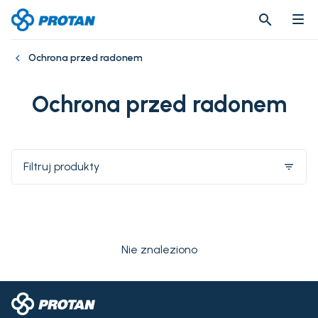
search
search
Ochrona przed radonem
Ochrona przed radonem
Filtruj produkty
filter_list
Nie znaleziono