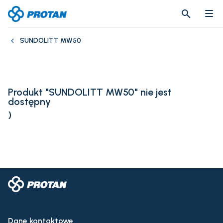
search
search
SUNDOLITT MW50
Produkt "SUNDOLITT MW50" nie jest
dostępny
)
Dane kontaktowe