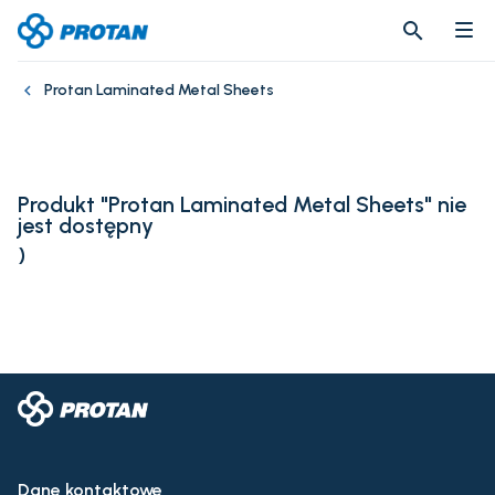
search
search
Protan Laminated Metal Sheets
Produkt "Protan Laminated Metal Sheets" nie
jest dostępny
)
Dane kontaktowe