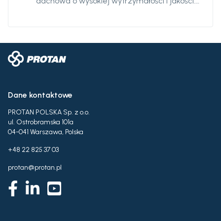
dachowa o wysokiej wytrzymałości i jakości.
Posiada poliestrową włókninę spodniej
warstwie membrany. Membrana dachowa
Turf jest odporna na przerastanie korzeni,
promieniowanie UV, posuada klasyfikację
ognioodporności zgodnie z normą EN 13501-5.
Membrana dachowa Protan Turf jest
dostarczana w rolkach o standardowych
Dane kontaktowe
długościach i szerokościach.
PROTAN POLSKA Sp. z o.o.
ul. Ostrobramska 101a
04-041 Warszawa, Polska
+48 22 825 37 03
protan@protan.pl