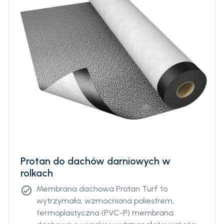
zanieczyszczenia i drobnoustroje oraz na
przerastanie korzeni.
Protan do dachów darniowych w
rolkach
Membrana dachowa Protan Turf to
check_circle
wytrzymała, wzmocniona poliestrem,
termoplastyczna (PVC-P) membrana