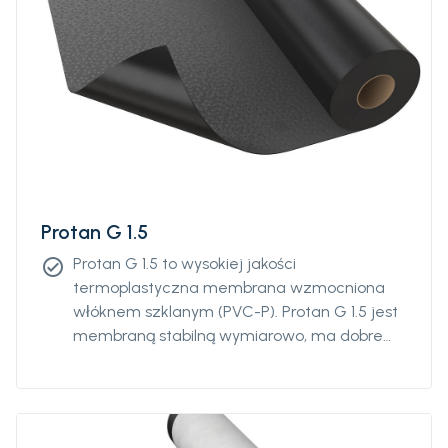
Protan G 1.5
Protan G 1.5 to wysokiej jakości
check_circle
termoplastyczna membrana wzmocniona
włóknem szklanym (PVC-P). Protan G 1.5 jest
membraną stabilną wymiarowo, ma dobre
właściwości związane z wydłużeniem
nadaje się do stosowania zarówno w
wysokich, jak i niskich temperaturach.
Odporna na promieniowanie UV,