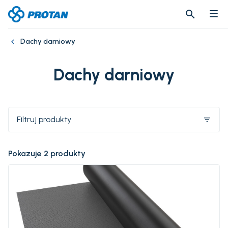
search
search
Dachy darniowy
Dachy darniowy
Filtruj produkty
filter_list
Pokazuje 2 produkty